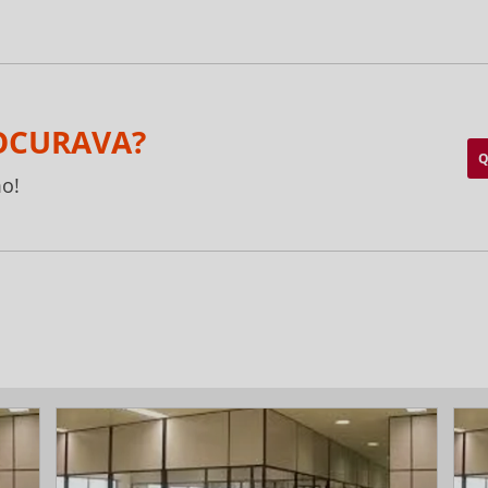
OCURAVA?
Q
o!