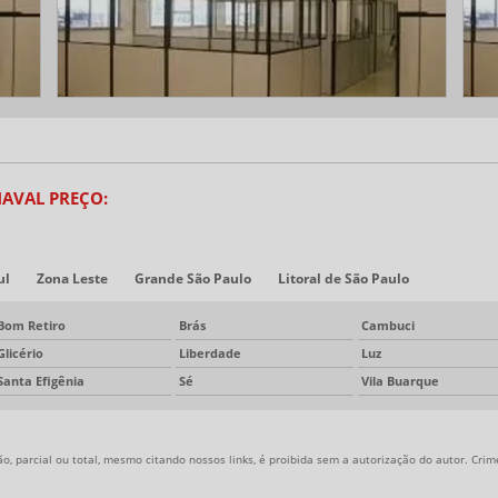
NAVAL PREÇO:
ul
Zona Leste
Grande São Paulo
Litoral de São Paulo
Bom Retiro
Brás
Cambuci
Glicério
Liberdade
Luz
Santa Efigênia
Sé
Vila Buarque
, parcial ou total, mesmo citando nossos links, é proibida sem a autorização do autor. Crime