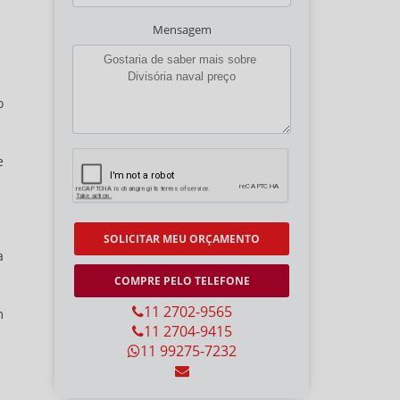
Mensagem
o
e
SOLICITAR MEU ORÇAMENTO
a
COMPRE PELO TELEFONE
11 2702-9565
m
11 2704-9415
11 99275-7232