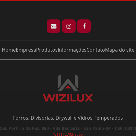
Home
Empresa
Produtos
Informações
Contato
Mapa do site
Forros, Divisórias, Drywall e Vidros Temperados
Gal. Porfírio da Paz, 850 - Vila Bancária - São Paulo-SP - CEP: 0391
(11) 2702-9565