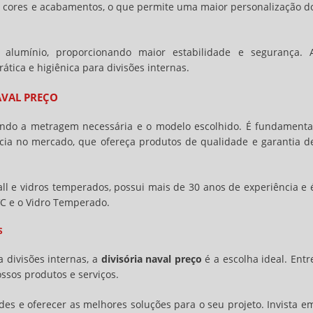
s cores e acabamentos, o que permite uma maior personalização d
 alumínio, proporcionando maior estabilidade e segurança. 
ática e higiênica para divisões internas.
AVAL PREÇO
ndo a metragem necessária e o modelo escolhido. É fundamenta
ia no mercado, que ofereça produtos de qualidade e garantia d
wall e vidros temperados, possui mais de 30 anos de experiência e 
VC e o Vidro Temperado.
S
 divisões internas, a
divisória naval preço
é a escolha ideal. Entr
ssos produtos e serviços.
es e oferecer as melhores soluções para o seu projeto. Invista e