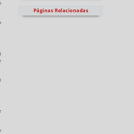
o
Páginas Relacionadas
A
l
e
é
e
m