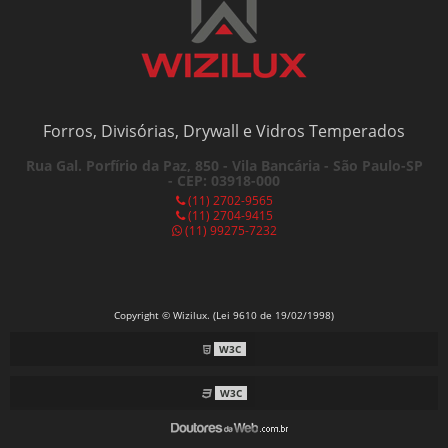
Forros, Divisórias, Drywall e Vidros Temperados
Rua Gal. Porfírio da Paz, 850 - Vila Bancária - São Paulo-SP
- CEP: 03918-000
(11) 2702-9565
(11) 2704-9415
(11) 99275-7232
Copyright © Wizilux. (Lei 9610 de 19/02/1998)
W3C
W3C