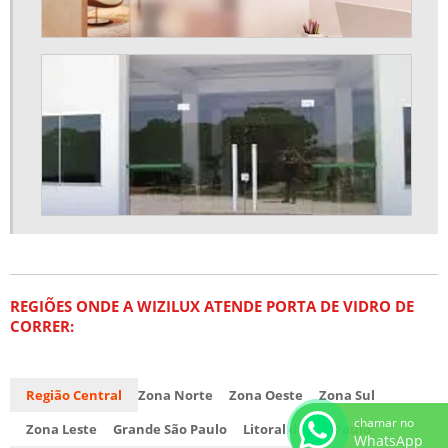
REGIÕES ONDE A WIZILUX ATENDE PORTA DE VIDRO DE
CORRER:
Região Central
Zona Norte
Zona Oeste
Zona Sul
chamar no
Zona Leste
Grande São Paulo
Litoral de São Paulo
WhatsApp