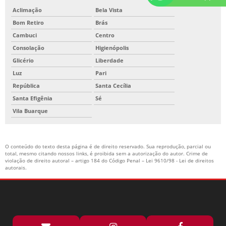
Aclimação
Bela Vista
Bom Retiro
Brás
Cambuci
Centro
Consolação
Higienópolis
Glicério
Liberdade
Luz
Pari
República
Santa Cecília
Santa Efigênia
Sé
Vila Buarque
O conteúdo do texto desta página é de direito reservado. Sua reprodução, parcial ou
total, mesmo citando nossos links, é proibida sem a autorização do autor. Crime de
violação de direito autoral – artigo 184 do Código Penal –
Lei 9610/98 - Lei de direitos
autorais
.