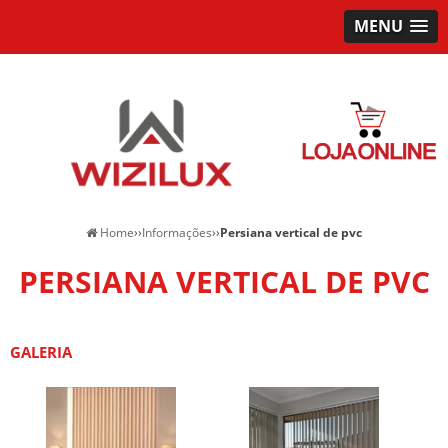
MENU
Home
››
Informações
››
Persiana vertical de pvc
PERSIANA VERTICAL DE PVC
GALERIA