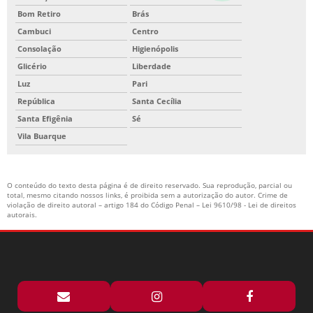
Bom Retiro
Brás
Cambuci
Centro
Consolação
Higienópolis
Glicério
Liberdade
Luz
Pari
República
Santa Cecília
Santa Efigênia
Sé
Vila Buarque
O conteúdo do texto desta página é de direito reservado. Sua reprodução, parcial ou
total, mesmo citando nossos links, é proibida sem a autorização do autor. Crime de
violação de direito autoral – artigo 184 do Código Penal –
Lei 9610/98 - Lei de direitos
autorais
.