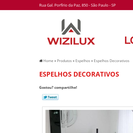
Rua Gal. Porfírio da Paz, 850 - São Paulo - SP
Home
»
Produtos
»
Espelhos
»
Espelhos Decorativos
ESPELHOS DECORATIVOS
Gostou? compartilhe!