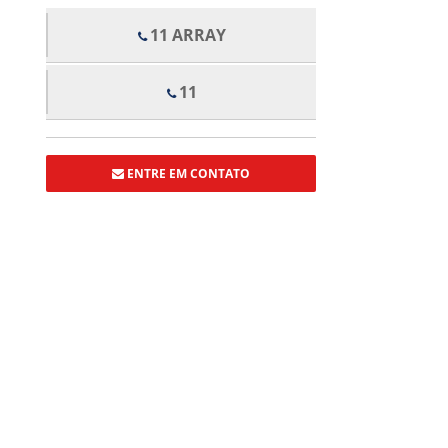
ESPELHOS LAPIDADOS
11 ARRAY
FORROS
FORROS DE FIBRA MINERAL
11
FORROS DE GESSO ACARTONADO
FORROS DE ISOPOR
FORROS DE LÃ DE VIDRO
ENTRE EM CONTATO
FORROS DE PVC
VIDROS TEMPERADOS
GUARDA COPO
JANELAS BASCULANTES E PIVOLTANTES
JANELAS DE VIDRO 02 FOLHAS
JANELAS DE VIDRO 04 FOLHAS
PORTA DE CORRER 02 FOLHAS
PORTA DE CORRER 04 FOLHAS