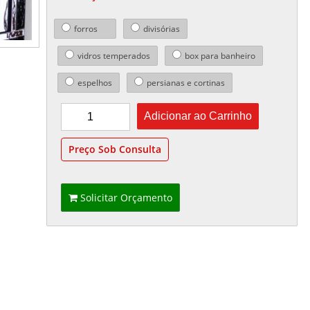
forros
divisórias
vidros temperados
box para banheiro
espelhos
persianas e cortinas
Preço Sob Consulta
Solicitar Orçamento