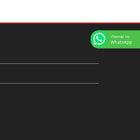
PORTA DE CORRER PAREDE PADRÃO
PORTA DE CORRER PAREDE ROLDANAS
APARENTES
PORTA FLEX
PORTA VERSATIK
chamar no
WhatsApp