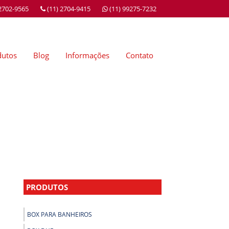
 2702-9565
(11) 2704-9415
(11) 99275-7232
dutos
Blog
Informações
Contato
PRODUTOS
BOX PARA BANHEIROS