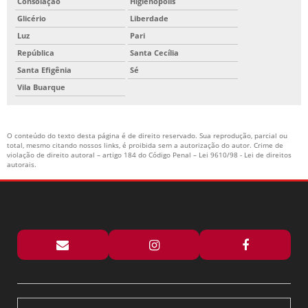
Consolação
Higienópolis
Glicério
Liberdade
Luz
Pari
República
Santa Cecília
Santa Efigênia
Sé
Vila Buarque
O conteúdo do texto desta página é de direito reservado. Sua reprodução, parcial ou
total, mesmo citando nossos links, é proibida sem a autorização do autor. Crime de
violação de direito autoral – artigo 184 do Código Penal –
Lei 9610/98 - Lei de direitos
autorais
.