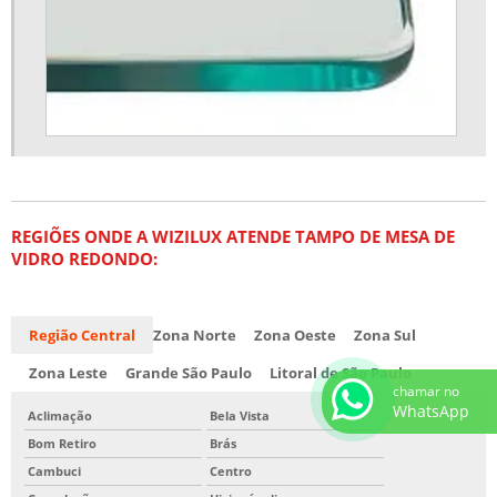
REGIÕES ONDE A WIZILUX ATENDE TAMPO DE MESA DE
VIDRO REDONDO:
Região Central
Zona Norte
Zona Oeste
Zona Sul
Zona Leste
Grande São Paulo
Litoral de São Paulo
chamar no
WhatsApp
Aclimação
Bela Vista
Bom Retiro
Brás
Cambuci
Centro