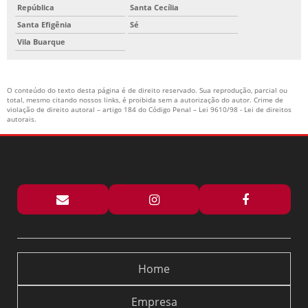
República
Santa Cecília
Santa Efigênia
Sé
Vila Buarque
O conteúdo do texto desta página é de direito reservado. Sua reprodução, parcial ou
total, mesmo citando nossos links, é proibida sem a autorização do autor. Crime de
violação de direito autoral – artigo 184 do Código Penal –
Lei 9610/98 - Lei de direitos
autorais
.
Home
Empresa