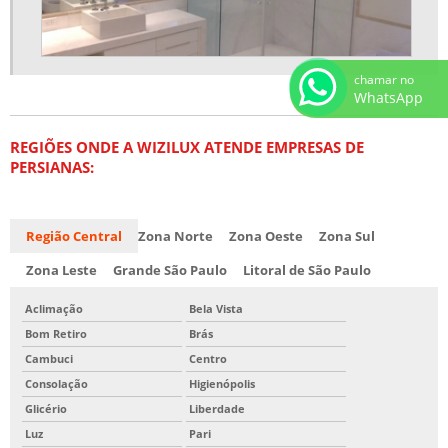
chamar no
WhatsApp
REGIÕES ONDE A WIZILUX ATENDE EMPRESAS DE
PERSIANAS:
Região Central
Zona Norte
Zona Oeste
Zona Sul
Zona Leste
Grande São Paulo
Litoral de São Paulo
Aclimação
Bela Vista
Bom Retiro
Brás
Cambuci
Centro
Consolação
Higienópolis
Glicério
Liberdade
Luz
Pari