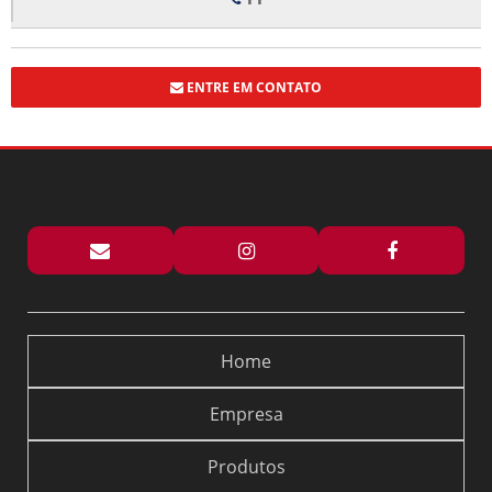
BOX DE VIDRO COM ROLDANAS APARENTES: ELEGÂNCIA E
FUNCIONALIDADE PARA SEU BANHEIRO
BOX DE VIDRO ELEGANCE TRANSFORMA ESPAÇOS COM ESTILO E
FUNCIONALIDADE
ENTRE EM CONTATO
BOX DE VIDRO ELEGANCE TRANSFORMA SEU BANHEIRO COM ESTILO E
FUNCIONALIDADE
BOX ELEGANCE PREÇO: DESCUBRA OFERTAS IMPERDÍVEIS E DICAS DE
COMPRA
BOX FLEX PARA BANHEIRO PREÇO E DICAS DE COMPRA
BOX FLEX PARA BANHEIRO PREÇO: DESCUBRA AS MELHORES OPÇÕES E
OFERTAS
BOX PARA BANHEIRO ARTICULADO: 5 DICAS ESSENCIAIS
BOX PARA BANHEIRO ARTICULADO: COMO ESCOLHER O MODELO IDEAL
Home
PARA SEU ESPAÇO
BOX PARA BANHEIRO DE ABRIR É A ESCOLHA IDEAL PARA OTIMIZAR
Empresa
ESPAÇO E ESTILO NO SEU BANHEIRO
BOX PARA BANHEIRO DE ABRIR: COMO ESCOLHER O MODELO IDEAL PARA
Produtos
SEU ESPAÇO