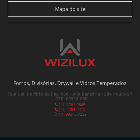
BOX PARA BANHEIRO DE CORRER: COMO ESCOLHER O IDEAL PARA SEU
ESPAÇO
Mapa do site
BOX PARA BANHEIRO DE PVC: A SOLUÇÃO IDEAL PARA MODERNIZAR SEU
ESPAÇO
BOX PARA BANHEIRO DE PVC: VANTAGENS IMPERDÍVEIS
BOX PARA BANHEIRO PREÇO ACESSÍVEL
BOX PARA BANHEIRO PREÇO: DESCUBRA COMO ESCOLHER O MELHOR
CUSTO-BENEFÍCIO
BOX PARA BANHEIRO SANFONADO É A SOLUÇÃO IDEAL PARA OTIMIZAR
ESPAÇOS PEQUENOS E GARANTIR ESTILO E FUNCIONALIDADE.
Forros, Divisórias, Drywall e Vidros Temperados
BOX PARA BANHEIRO SANFONADO: A SOLUÇÃO PERFEITA PARA ESPAÇOS
PEQUENOS
Rua Gal. Porfírio da Paz, 850 - Vila Bancária - São Paulo-SP
- CEP: 03918-000
BOX PARA BANHEIRO SANFONADO: PRATICIDADE E ELEGÂNCIA NO SEU
BANHEIRO
(11) 2702-9565
(11) 2704-9415
(11) 99275-7232
COMO COMPRAR PERSIANA ROLO COM QUALIDADE
COMO COMPRAR PERSIANA ROLO IDEAL PARA SUA CASA
COMO ESCOLHER A DIVISÓRIA NAVAL COM O MELHOR PREÇO DO
MERCADO