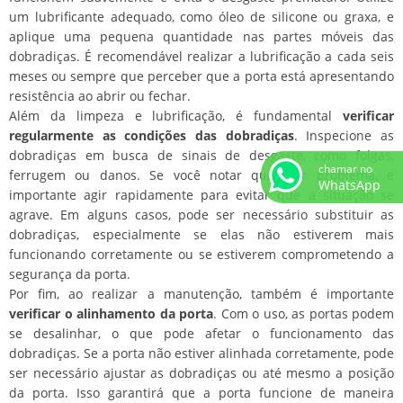
um lubrificante adequado, como óleo de silicone ou graxa, e
aplique uma pequena quantidade nas partes móveis das
dobradiças. É recomendável realizar a lubrificação a cada seis
meses ou sempre que perceber que a porta está apresentando
resistência ao abrir ou fechar.
Além da limpeza e lubrificação, é fundamental
verificar
regularmente as condições das dobradiças
. Inspecione as
dobradiças em busca de sinais de desgaste, como folgas,
chamar no
ferrugem ou danos. Se você notar qualquer problema, é
WhatsApp
importante agir rapidamente para evitar que a situação se
agrave. Em alguns casos, pode ser necessário substituir as
dobradiças, especialmente se elas não estiverem mais
funcionando corretamente ou se estiverem comprometendo a
segurança da porta.
Por fim, ao realizar a manutenção, também é importante
verificar o alinhamento da porta
. Com o uso, as portas podem
se desalinhar, o que pode afetar o funcionamento das
dobradiças. Se a porta não estiver alinhada corretamente, pode
ser necessário ajustar as dobradiças ou até mesmo a posição
da porta. Isso garantirá que a porta funcione de maneira