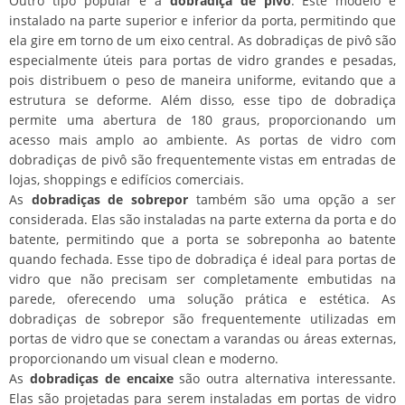
Outro tipo popular é a
dobradiça de pivô
. Este modelo é
instalado na parte superior e inferior da porta, permitindo que
ela gire em torno de um eixo central. As dobradiças de pivô são
especialmente úteis para portas de vidro grandes e pesadas,
pois distribuem o peso de maneira uniforme, evitando que a
estrutura se deforme. Além disso, esse tipo de dobradiça
permite uma abertura de 180 graus, proporcionando um
acesso mais amplo ao ambiente. As portas de vidro com
dobradiças de pivô são frequentemente vistas em entradas de
lojas, shoppings e edifícios comerciais.
As
dobradiças de sobrepor
também são uma opção a ser
considerada. Elas são instaladas na parte externa da porta e do
batente, permitindo que a porta se sobreponha ao batente
quando fechada. Esse tipo de dobradiça é ideal para portas de
vidro que não precisam ser completamente embutidas na
parede, oferecendo uma solução prática e estética. As
dobradiças de sobrepor são frequentemente utilizadas em
portas de vidro que se conectam a varandas ou áreas externas,
proporcionando um visual clean e moderno.
As
dobradiças de encaixe
são outra alternativa interessante.
Elas são projetadas para serem instaladas em portas de vidro