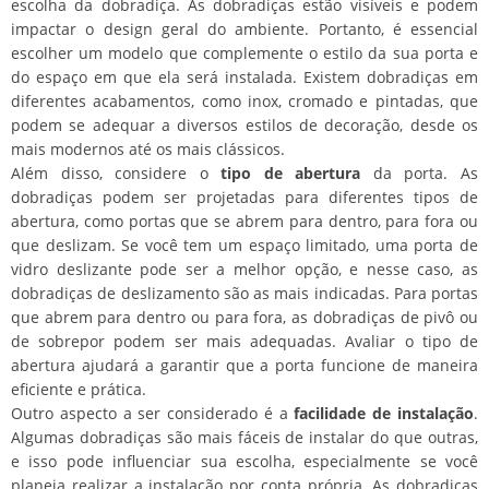
escolha da dobradiça. As dobradiças estão visíveis e podem
impactar o design geral do ambiente. Portanto, é essencial
escolher um modelo que complemente o estilo da sua porta e
do espaço em que ela será instalada. Existem dobradiças em
diferentes acabamentos, como inox, cromado e pintadas, que
podem se adequar a diversos estilos de decoração, desde os
mais modernos até os mais clássicos.
Além disso, considere o
tipo de abertura
da porta. As
dobradiças podem ser projetadas para diferentes tipos de
abertura, como portas que se abrem para dentro, para fora ou
que deslizam. Se você tem um espaço limitado, uma porta de
vidro deslizante pode ser a melhor opção, e nesse caso, as
dobradiças de deslizamento são as mais indicadas. Para portas
que abrem para dentro ou para fora, as dobradiças de pivô ou
de sobrepor podem ser mais adequadas. Avaliar o tipo de
abertura ajudará a garantir que a porta funcione de maneira
eficiente e prática.
Outro aspecto a ser considerado é a
facilidade de instalação
.
Algumas dobradiças são mais fáceis de instalar do que outras,
e isso pode influenciar sua escolha, especialmente se você
planeja realizar a instalação por conta própria. As dobradiças