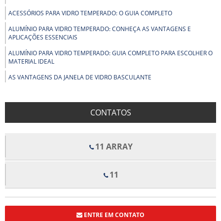
ACESSÓRIOS PARA VIDRO TEMPERADO: O GUIA COMPLETO
ALUMÍNIO PARA VIDRO TEMPERADO: CONHEÇA AS VANTAGENS E
APLICAÇÕES ESSENCIAIS
ALUMÍNIO PARA VIDRO TEMPERADO: GUIA COMPLETO PARA ESCOLHER O
MATERIAL IDEAL
AS VANTAGENS DA JANELA DE VIDRO BASCULANTE
AS VANTAGENS DO BOX PARA BANHEIRO DE PVC
BENEFÍCIOS DOS FORROS DE FIBRA MINERAL PARA CONFORTO E
CONTATOS
QUALIDADE ACÚSTICA EM AMBIENTES
BENEFÍCIOS E APLICAÇÕES DO ALUMÍNIO EM ESTRUTURAS COM VIDRO
TEMPERADO
11 ARRAY
BOX DE VIDRO COM ROLDANAS APARENTES TRANSFORMA SEU
BANHEIRO EM UM ESPAÇO MODERNO
11
BOX DE VIDRO COM ROLDANAS APARENTES: ELEGÂNCIA E
FUNCIONALIDADE PARA SEU BANHEIRO
BOX DE VIDRO ELEGANCE TRANSFORMA ESPAÇOS COM ESTILO E
FUNCIONALIDADE
ENTRE EM CONTATO