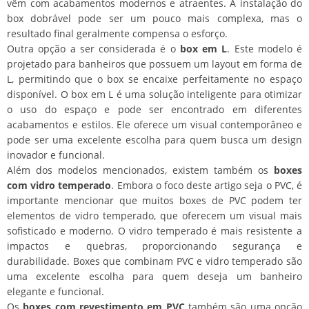
vêm com acabamentos modernos e atraentes. A instalação do
box dobrável pode ser um pouco mais complexa, mas o
resultado final geralmente compensa o esforço.
Outra opção a ser considerada é o
box em L
. Este modelo é
projetado para banheiros que possuem um layout em forma de
L, permitindo que o box se encaixe perfeitamente no espaço
disponível. O box em L é uma solução inteligente para otimizar
o uso do espaço e pode ser encontrado em diferentes
acabamentos e estilos. Ele oferece um visual contemporâneo e
pode ser uma excelente escolha para quem busca um design
inovador e funcional.
Além dos modelos mencionados, existem também os
boxes
com vidro temperado
. Embora o foco deste artigo seja o PVC, é
importante mencionar que muitos boxes de PVC podem ter
elementos de vidro temperado, que oferecem um visual mais
sofisticado e moderno. O vidro temperado é mais resistente a
impactos e quebras, proporcionando segurança e
durabilidade. Boxes que combinam PVC e vidro temperado são
uma excelente escolha para quem deseja um banheiro
elegante e funcional.
Os
boxes com revestimento em PVC
também são uma opção