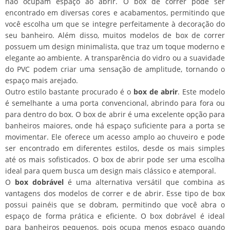
não ocupam espaço ao abrir. O box de correr pode ser
encontrado em diversas cores e acabamentos, permitindo que
você escolha um que se integre perfeitamente à decoração do
seu banheiro. Além disso, muitos modelos de box de correr
possuem um design minimalista, que traz um toque moderno e
elegante ao ambiente. A transparência do vidro ou a suavidade
do PVC podem criar uma sensação de amplitude, tornando o
espaço mais arejado.
Outro estilo bastante procurado é o
box de abrir
. Este modelo
é semelhante a uma porta convencional, abrindo para fora ou
para dentro do box. O box de abrir é uma excelente opção para
banheiros maiores, onde há espaço suficiente para a porta se
movimentar. Ele oferece um acesso amplo ao chuveiro e pode
ser encontrado em diferentes estilos, desde os mais simples
até os mais sofisticados. O box de abrir pode ser uma escolha
ideal para quem busca um design mais clássico e atemporal.
O
box dobrável
é uma alternativa versátil que combina as
vantagens dos modelos de correr e de abrir. Esse tipo de box
possui painéis que se dobram, permitindo que você abra o
espaço de forma prática e eficiente. O box dobrável é ideal
para banheiros pequenos, pois ocupa menos espaço quando