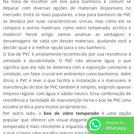
Na hora de escolher um box para banheiro, é comum se
deparar com diversas opções de materiais disponíveis no
mercado. Entre os mais populares, o box para banheiro de PVC
se destaca por suas características únicas, mas como ele se
compara a outros materiais, como vidro temperado, acrílico e
madeira? Neste artigo, vamos analisar as vantagens e
desvantagens de cada um desses materiais, ajudando você a
decidir qual é a melhor opção para o seu banheiro.
O box de PVC é amplamente reconhecido por sua resistência à
umidade e durabilidade. O PVC não absorve água, o que
significa que ele não se deteriora com a exposição constante à
umidade, um fator crucial em ambientes como banheiros. Além
disso, o PVC é leve, o que facilita a instalação e o manuseio. A
manutenção do box de PVC também é simples, exigindo apenas
limpeza regular com água e sabão neutro. Essa combinação de
resistência e facilidade de manutenção torna o box de PVC uma
escolha prática para muitos proprietários.
Por outro lado, o
box de vidro temperado
é uma opção
popular que oferece um visual elegante e moderno. O vidro
chamar no
temperado é mais resistente a impactos do que o vidro comum,
WhatsApp
o que o torna uma escolha segura para banheiros. Além disso,