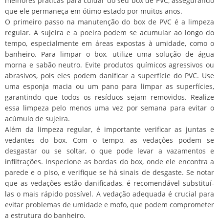
melhores práticas para cuidar do seu box de PVC, assegurando
que ele permaneça em ótimo estado por muitos anos.
O primeiro passo na manutenção do box de PVC é a limpeza
regular. A sujeira e a poeira podem se acumular ao longo do
tempo, especialmente em áreas expostas à umidade, como o
banheiro. Para limpar o box, utilize uma solução de água
morna e sabão neutro. Evite produtos químicos agressivos ou
abrasivos, pois eles podem danificar a superfície do PVC. Use
uma esponja macia ou um pano para limpar as superfícies,
garantindo que todos os resíduos sejam removidos. Realize
essa limpeza pelo menos uma vez por semana para evitar o
acúmulo de sujeira.
Além da limpeza regular, é importante verificar as juntas e
vedantes do box. Com o tempo, as vedações podem se
desgastar ou se soltar, o que pode levar a vazamentos e
infiltrações. Inspecione as bordas do box, onde ele encontra a
parede e o piso, e verifique se há sinais de desgaste. Se notar
que as vedações estão danificadas, é recomendável substituí-
las o mais rápido possível. A vedação adequada é crucial para
evitar problemas de umidade e mofo, que podem comprometer
a estrutura do banheiro.