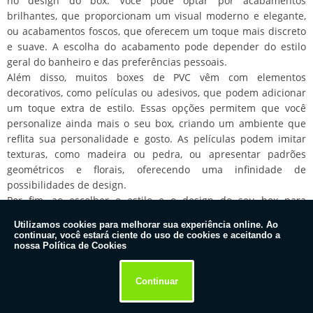
no design do box. Você pode optar por acabamentos
brilhantes, que proporcionam um visual moderno e elegante,
ou acabamentos foscos, que oferecem um toque mais discreto
e suave. A escolha do acabamento pode depender do estilo
geral do banheiro e das preferências pessoais.
Além disso, muitos boxes de PVC vêm com elementos
decorativos, como películas ou adesivos, que podem adicionar
um toque extra de estilo. Essas opções permitem que você
personalize ainda mais o seu box, criando um ambiente que
reflita sua personalidade e gosto. As películas podem imitar
texturas, como madeira ou pedra, ou apresentar padrões
geométricos e florais, oferecendo uma infinidade de
possibilidades de design.
Por fim, ao escolher o estilo e o design do seu box para
banheiro de PVC, é importante considerar a funcionalidade e a
Utilizamos cookies para melhorar sua experiência online. Ao
praticidade. Certifique-se de que o modelo escolhido atenda às
continuar, você estará ciente do uso de cookies e aceitando a
suas necessidades diárias e que seja fácil de usar e manter.
nossa Política de Cookies
Um box que combina estilo e funcionalidade pode transformar
seu banheiro em um espaço bonito e prático.
Continuar
Em resumo, o box para banheiro de PVC oferece uma variedade
de estilos e designs que podem se adequar a diferentes gostos