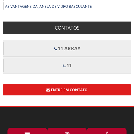
AS VANTAGENS DA JANELA DE VIDRO BASCULANTE
AS VANTAGENS DO BOX PARA BANHEIRO DE PVC
BENEFÍCIOS DOS FORROS DE FIBRA MINERAL PARA CONFORTO E
CONTATOS
QUALIDADE ACÚSTICA EM AMBIENTES
BENEFÍCIOS E APLICAÇÕES DO ALUMÍNIO EM ESTRUTURAS COM VIDRO
TEMPERADO
11 ARRAY
BOX DE VIDRO COM ROLDANAS APARENTES TRANSFORMA SEU
BANHEIRO EM UM ESPAÇO MODERNO
11
BOX DE VIDRO COM ROLDANAS APARENTES: ELEGÂNCIA E
FUNCIONALIDADE PARA SEU BANHEIRO
BOX DE VIDRO ELEGANCE TRANSFORMA ESPAÇOS COM ESTILO E
FUNCIONALIDADE
ENTRE EM CONTATO
BOX DE VIDRO ELEGANCE TRANSFORMA SEU BANHEIRO COM ESTILO E
FUNCIONALIDADE
BOX ELEGANCE PREÇO: DESCUBRA OFERTAS IMPERDÍVEIS E DICAS DE
COMPRA
BOX FLEX PARA BANHEIRO PREÇO E DICAS DE COMPRA