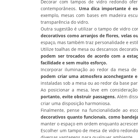
Decorar com tampos de vidro redondo ofere
contemporâneos.
Uma dica importante é es
exemplo, mesas com bases em madeira escur
transparência do vidro.
Outra sugestão é utilizar o tampo de vidro 
decorativos como arranjos de flores, velas 
espaço, mas também traz personalidade e estil
Utilize toalhas de mesa ou descansos decorativ
podem ser trocados de acordo com a estaç
facilidade e sem muito esforço.
Incorporar iluminação ao redor da mesa de
podem criar uma atmosfera aconchegante e 
instaladas sob a mesa ou ao redor da base pa
Ao posicionar a mesa, leve em consideraçã
portanto, evite obstruir passagens.
Além disso
criar uma disposição harmoniosa.
Finalmente, pense na funcionalidade ao es
decorativos quanto funcionais, como bandej
manter o espaço em ordem enquanto acrescent
Escolher um tampo de mesa de vidro redondo 
diversas vantagens para qualquer ambiente.