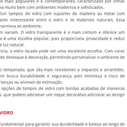
los mais populares é o contemporâneo, caracterizado por linhas
bina muito bem com ambientes modernos e sofisticados.
ncluir tampos de vidro com suportes de madeira ou metal com
ste interessante entre o vidro e os materiais naturais. Essa
charmosa ao ambiente.
m variam. O vidro transparente é o mais comum e oferece um
sco é uma escolha popular, pois proporciona privacidade e reduz
 luz natural.
ia, o vidro lacado pode ser uma excelente escolha. Com cores
de destaque à decoração, permitindo personalizar o ambiente de
 temperado, que são mais resistentes a impactos e arranhões.
m busca durabilidade e segurança, pois minimiza o risco de
rianças ou animais de estimação.
m opções de tampos de vidro com bordas acabadas de maneiras
s, que podem adicionar um toque decorativo adicional ao design
VIDRO
undamental para garantir sua durabilidade e beleza ao longo do