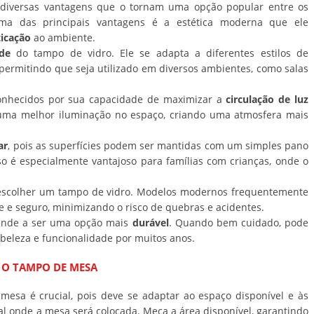
diversas vantagens que o tornam uma opção popular entre os
Uma das principais vantagens é a estética moderna que ele
ticação
ao ambiente.
ade
do tampo de vidro. Ele se adapta a diferentes estilos de
, permitindo que seja utilizado em diversos ambientes, como salas
nhecidos por sua capacidade de maximizar a
circulação de luz
 uma melhor iluminação no espaço, criando uma atmosfera mais
ar
, pois as superfícies podem ser mantidas com um simples pano
o é especialmente vantajoso para famílias com crianças, onde o
colher um tampo de vidro. Modelos modernos frequentemente
e e seguro, minimizando o risco de quebras e acidentes.
tende a ser uma opção mais
durável
. Quando bem cuidado, pode
 beleza e funcionalidade por muitos anos.
 O TAMPO DE MESA
mesa é crucial, pois deve se adaptar ao espaço disponível e às
cal onde a mesa será colocada. Meça a área disponível, garantindo