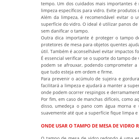
tempo. Um dos cuidados mais importantes é r
limpeza específicos para vidro. Evite produto
Além da limpeza, é recomendável evitar o u
superfície do vidro. O ideal é utilizar panos 
sem danificar o tampo.
Outra dica importante é proteger o tampo de
protetores de mesa para objetos quentes ajud
útil. Também é aconselhável evitar impactos 
É essencial verificar se o suporte do tampo d
podem se afrouxar, podendo comprometer a est
que tudo esteja em ordem e firme.
Para prevenir o acúmulo de sujeira e gordura
facilitará a limpeza e ajudará a manter a sup
onde podem ocorrer respingos e derramament
Por fim, em caso de manchas difíceis, como aq
disso, umedeça o pano com água morna e u
suavemente até que a superfície fique limpa e 
ONDE USAR O TAMPO DE MESA DE VIDRO
O tampo de mesa de vidro redondo é uma esco