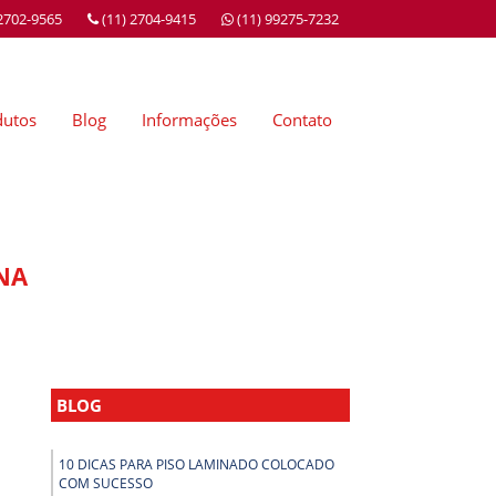
 2702-9565
(11) 2704-9415
(11) 99275-7232
dutos
Blog
Informações
Contato
NA
BLOG
10 DICAS PARA PISO LAMINADO COLOCADO
COM SUCESSO