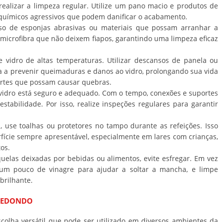
ealizar a limpeza regular. Utilize um pano macio e produtos de
s químicos agressivos que podem danificar o acabamento.
so de esponjas abrasivas ou materiais que possam arranhar a
de microfibra que não deixem fiapos, garantindo uma limpeza eficaz
 vidro de altas temperaturas. Utilizar descansos de panela ou
a a prevenir queimaduras e danos ao vidro, prolongando sua vida
fortes que possam causar quebras.
e vidro está seguro e adequado. Com o tempo, conexões e suportes
abilidade. Por isso, realize inspeções regulares para garantir
, use toalhas ou protetores no tampo durante as refeições. Isso
erfície sempre apresentável, especialmente em lares com crianças,
os.
uelas deixadas por bebidas ou alimentos, evite esfregar. Em vez
m pouco de vinagre para ajudar a soltar a mancha, e limpe
brilhante.
 REDONDO
lha versátil que pode ser utilizado em diversos ambientes da