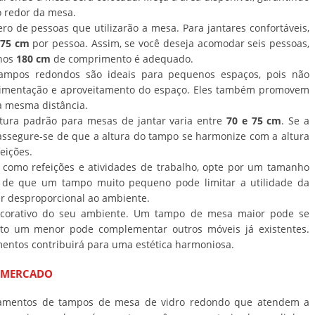
o redor da mesa.
o de pessoas que utilizarão a mesa. Para jantares confortáveis,
 75 cm
por pessoa. Assim, se você deseja acomodar seis pessoas,
nos
180 cm
de comprimento é adequado.
ampos redondos são ideais para pequenos espaços, pois não
imentação e aproveitamento do espaço. Eles também promovem
 à mesma distância.
ltura padrão para mesas de jantar varia entre
70 e 75 cm
. Se a
 assegure-se de que a altura do tampo se harmonize com a altura
eições.
, como refeições e atividades de trabalho, opte por um tamanho
e de que um tampo muito pequeno pode limitar a utilidade da
 desproporcional ao ambiente.
 decorativo do seu ambiente. Um tampo de mesa maior pode se
to um menor pode complementar outros móveis já existentes.
entos contribuirá para uma estética harmoniosa.
O MERCADO
abamentos de tampos de mesa de vidro redondo que atendem a