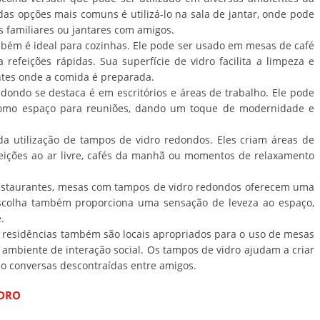
das opções mais comuns é utilizá-lo na sala de jantar, onde pode
s familiares ou jantares com amigos.
mbém é ideal para cozinhas. Ele pode ser usado em mesas de café
efeições rápidas. Sua superfície de vidro facilita a limpeza e
tes onde a comida é preparada.
dondo se destaca é em escritórios e áreas de trabalho. Ele pode
omo espaço para reuniões, dando um toque de modernidade e
a utilização de tampos de vidro redondos. Eles criam áreas de
efeições ao ar livre, cafés da manhã ou momentos de relaxamento
restaurantes, mesas com tampos de vidro redondos oferecem uma
scolha também proporciona uma sensação de leveza ao espaço,
.
m residências também são locais apropriados para o uso de mesas
mbiente de interação social. Os tampos de vidro ajudam a criar
do conversas descontraídas entre amigos.
IDRO