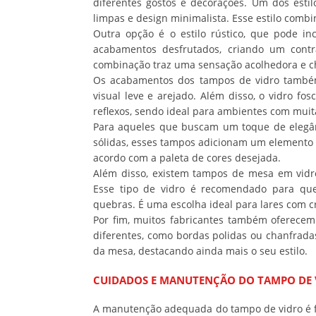
diferentes gostos e decorações. Um dos esti
limpas e design minimalista. Esse estilo com
Outra opção é o estilo rústico, que pode i
acabamentos desfrutados, criando um contra
combinação traz uma sensação acolhedora e 
Os acabamentos dos tampos de vidro també
visual leve e arejado. Além disso, o vidro fo
reflexos, sendo ideal para ambientes com muita
Para aqueles que buscam um toque de elegânc
sólidas, esses tampos adicionam um elemento 
acordo com a paleta de cores desejada.
Além disso, existem tampos de mesa em vidro
Esse tipo de vidro é recomendado para que
quebras. É uma escolha ideal para lares com c
Por fim, muitos fabricantes também oferece
diferentes, como bordas polidas ou chanfrada
da mesa, destacando ainda mais o seu estilo.
CUIDADOS E MANUTENÇÃO DO TAMPO DE 
A manutenção adequada do tampo de vidro é f