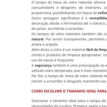
O tampo de mesa de vidro redondo oferece 
consumidores e designers de interiores. 
proporciona, possibilitando um toque de
sofis
Outra vantagem significativa é a
versatilid
decoração, desde o minimalista até o clássico
de jantar, escritórios e varandas.
Os tampos de vidro redondos também são co
natural
. Por serem transparentes, permitem
ampla e arejada.
Além disso, o vidro é um material
fácil de limp
úmido e produtos de limpeza apropriados. Iss
uso de mesas é frequente.
A
segurança
também é uma preocupação ao es
utilizam vidro temperado, que é mais resistent
Por fim, o tampo de mesa de vidro redondo 
resistir a arranhões e desgaste, mantendo sua
COMO ESCOLHER O TAMANHO IDEAL PARA
Selecionar o tamanho ideal para o tampo de 
necessidades do usuário. Primeiro, avalie o lo