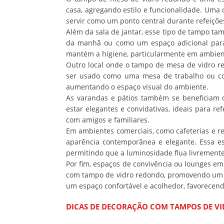
casa, agregando estilo e funcionalidade. Uma 
servir como um ponto central durante refeiçõe
Além da sala de jantar, esse tipo de tampo ta
da manhã ou como um espaço adicional para r
mantém a higiene, particularmente em ambien
Outro local onde o tampo de mesa de vidro re
ser usado como uma mesa de trabalho ou c
aumentando o espaço visual do ambiente.
As varandas e pátios também se beneficiam d
estar elegantes e convidativas, ideais para r
com amigos e familiares.
Em ambientes comerciais, como cafeterias e 
aparência contemporânea e elegante. Essa e
permitindo que a luminosidade flua livremente
Por fim, espaços de convivência ou lounges e
com tampo de vidro redondo, promovendo um a
um espaço confortável e acolhedor, favorecen
DICAS DE DECORAÇÃO COM TAMPOS DE V