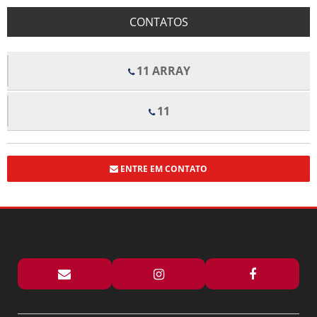
BENEFÍCIOS DOS FORROS DE FIBRA MINERAL PARA CONFORTO E
CONTATOS
QUALIDADE ACÚSTICA EM AMBIENTES
BENEFÍCIOS E APLICAÇÕES DO ALUMÍNIO EM ESTRUTURAS COM VIDRO
TEMPERADO
11 ARRAY
BOX DE VIDRO COM ROLDANAS APARENTES TRANSFORMA SEU
BANHEIRO EM UM ESPAÇO MODERNO
11
BOX DE VIDRO COM ROLDANAS APARENTES: ELEGÂNCIA E
FUNCIONALIDADE PARA SEU BANHEIRO
BOX DE VIDRO ELEGANCE TRANSFORMA ESPAÇOS COM ESTILO E
FUNCIONALIDADE
ENTRE EM CONTATO
BOX DE VIDRO ELEGANCE TRANSFORMA SEU BANHEIRO COM ESTILO E
FUNCIONALIDADE
BOX ELEGANCE PREÇO: DESCUBRA OFERTAS IMPERDÍVEIS E DICAS DE
COMPRA
BOX FLEX PARA BANHEIRO PREÇO E DICAS DE COMPRA
BOX FLEX PARA BANHEIRO PREÇO: DESCUBRA AS MELHORES OPÇÕES E
OFERTAS
BOX PARA BANHEIRO ARTICULADO: 5 DICAS ESSENCIAIS