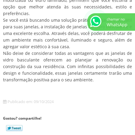
motorizada ou vidro laminado, permitem que você escolha a
opção que melhor atenda às suas necessidades, estilo e
preferências.
chamar no
Se você está buscando uma solução prática, elegante e versátil
WhatsApp
para suas janelas, a instalação de janelas de vidro basculante é
uma excelente escolha. Através delas, você poderá desfrutar de
um ambiente mais confortável, iluminado e seguro, além de
agregar valor estético à sua casa.
Não deixe de considerar todas as vantagens que as janelas de
vidro basculante oferecem ao planejar a renovação ou
construção da sua residência. Com infinitas possibilidades de
design e funcionalidade, essas janelas certamente trarão uma
transformação positiva para o seu ambiente.
Publicado em: 09/10/2024
Gostou? compartilhe!