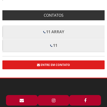
AS VANTAGENS DO BOX PARA BANHEIRO DE PVC
BENEFÍCIOS DOS FORROS DE FIBRA MINERAL PARA CONFORTO E
CONTATOS
QUALIDADE ACÚSTICA EM AMBIENTES
BENEFÍCIOS E APLICAÇÕES DO ALUMÍNIO EM ESTRUTURAS COM VIDRO
TEMPERADO
11 ARRAY
BOX DE VIDRO COM ROLDANAS APARENTES TRANSFORMA SEU
BANHEIRO EM UM ESPAÇO MODERNO
11
BOX DE VIDRO COM ROLDANAS APARENTES: ELEGÂNCIA E
FUNCIONALIDADE PARA SEU BANHEIRO
BOX DE VIDRO ELEGANCE TRANSFORMA ESPAÇOS COM ESTILO E
FUNCIONALIDADE
ENTRE EM CONTATO
BOX DE VIDRO ELEGANCE TRANSFORMA SEU BANHEIRO COM ESTILO E
FUNCIONALIDADE
BOX ELEGANCE PREÇO: DESCUBRA OFERTAS IMPERDÍVEIS E DICAS DE
COMPRA
BOX FLEX PARA BANHEIRO PREÇO E DICAS DE COMPRA
BOX FLEX PARA BANHEIRO PREÇO: DESCUBRA AS MELHORES OPÇÕES E