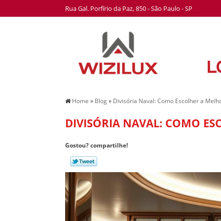
Rua Gal. Porfírio da Paz, 850 - São Paulo - SP
Home
»
Blog
»
Divisória Naval: Como Escolher a Melh
DIVISÓRIA NAVAL: COMO E
Gostou? compartilhe!