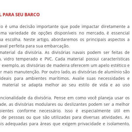
L PARA SEU BARCO
arco é uma decisão importante que pode impactar diretamente a
uma variedade de opções disponíveis no mercado, é essencial
ua escolha. Neste artigo, abordaremos os principais aspectos a
naval perfeita para sua embarcação.
aterial da divisória. As divisórias navais podem ser feitas de
o, vidro temperado e PVC. Cada material possui características
 exemplo, as divisórias de madeira oferecem um apelo estético e
 mais manutenção. Por outro lado, as divisórias de alumínio são
 ideais para ambientes marítimos. Avalie suas necessidades e
l material se adapta melhor ao seu estilo de vida e ao uso
uncionalidade da divisória. Pense em como você planeja usar os
dade, as divisórias modulares ou deslizantes podem ser a melhor
ientes conforme necessário. Isso é especialmente útil em
e pessoas ou que são utilizadas para diversas atividades. As
mais adequadas para áreas que exigem privacidade e isolamento,