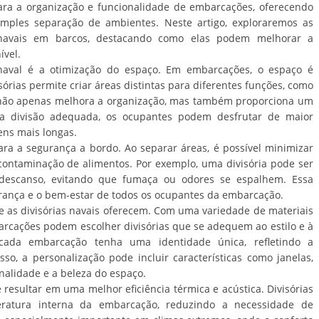
ra a organização e funcionalidade de embarcações, oferecendo
mples separação de ambientes. Neste artigo, exploraremos as
as navais em barcos, destacando como elas podem melhorar a
ível.
 naval é a otimização do espaço. Em embarcações, o espaço é
sórias permite criar áreas distintas para diferentes funções, como
o não apenas melhora a organização, mas também proporciona um
 a divisão adequada, os ocupantes podem desfrutar de maior
ens mais longas.
ara a segurança a bordo. Ao separar áreas, é possível minimizar
contaminação de alimentos. Por exemplo, uma divisória pode ser
e descanso, evitando que fumaça ou odores se espalhem. Essa
rança e o bem-estar de todos os ocupantes da embarcação.
e as divisórias navais oferecem. Com uma variedade de materiais
barcações podem escolher divisórias que se adequem ao estilo e à
cada embarcação tenha uma identidade única, refletindo a
so, a personalização pode incluir características como janelas,
alidade e a beleza do espaço.
 resultar em uma melhor eficiência térmica e acústica. Divisórias
atura interna da embarcação, reduzindo a necessidade de