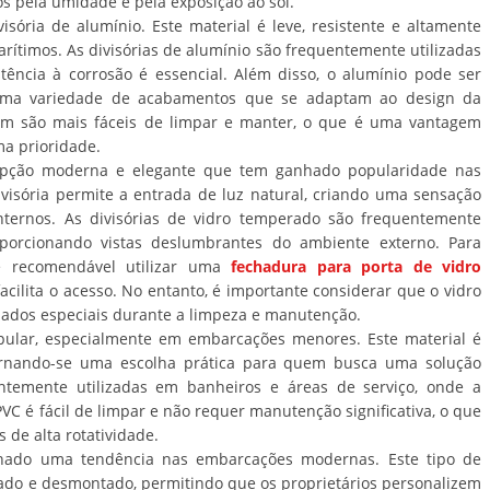
s pela umidade e pela exposição ao sol.
visória de alumínio. Este material é leve, resistente e altamente
arítimos. As divisórias de alumínio são frequentemente utilizadas
tência à corrosão é essencial. Além disso, o alumínio pode ser
 uma variedade de acabamentos que se adaptam ao design da
ém são mais fáceis de limpar e manter, o que é uma vantagem
ma prioridade.
 opção moderna e elegante que tem ganhado popularidade nas
visória permite a entrada de luz natural, criando uma sensação
ternos. As divisórias de vidro temperado são frequentemente
oporcionando vistas deslumbrantes do ambiente externo. Para
 é recomendável utilizar uma
fechadura para porta de vidro
facilita o acesso. No entanto, é importante considerar que o vidro
dados especiais durante a limpeza e manutenção.
popular, especialmente em embarcações menores. Este material é
, tornando-se uma escolha prática para quem busca uma solução
ntemente utilizadas em banheiros e áreas de serviço, onde a
PVC é fácil de limpar e não requer manutenção significativa, o que
de alta rotatividade.
rnado uma tendência nas embarcações modernas. Este tipo de
tado e desmontado, permitindo que os proprietários personalizem