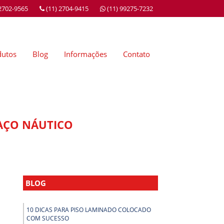
 2702-9565
(11) 2704-9415
(11) 99275-7232
dutos
Blog
Informações
Contato
PAÇO NÁUTICO
BLOG
10 DICAS PARA PISO LAMINADO COLOCADO
COM SUCESSO