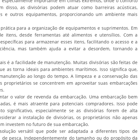
é especialmente importante em climas extremos, onde o conforto
 disso, as divisórias podem atuar como barreiras acústicas,
es e outros equipamentos, proporcionando um ambiente mais
 prática para a organização de equipamentos e suprimentos. Em
 itens, desde ferramentas até alimentos e utensílios. Com a
s específicas para armazenar esses itens, facilitando o acesso e a
iciência, mas também ajuda a evitar a desordem, tornando a
vais é a facilidade de manutenção. Muitas divisórias são feitas de
que as torna ideais para ambientes marítimos. Isso significa que,
manutenção ao longo do tempo. A limpeza e a conservação das
 os proprietários se concentrem em aproveitar suas embarcações
s.
mentar o valor de revenda da embarcação. Uma embarcação bem
uadas, é mais atraente para potenciais compradores. Isso pode
 significativo, especialmente se as divisórias forem de alta
siderar a instalação de divisórias, os proprietários não apenas
m investem no futuro de sua embarcação.
solução versátil que pode ser adaptada a diferentes tipos de
os de pesca. Independentemente do tamanho ou do propósito da