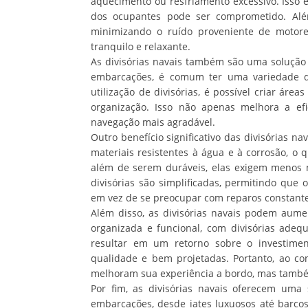
aquecimento ou resfriamento excessivo. Isso 
dos ocupantes pode ser comprometido. Além
minimizando o ruído proveniente de motor
tranquilo e relaxante.
As divisórias navais também são uma solução
embarcações, é comum ter uma variedade de
utilização de divisórias, é possível criar área
organização. Isso não apenas melhora a ef
navegação mais agradável.
Outro benefício significativo das divisórias na
materiais resistentes à água e à corrosão, o 
além de serem duráveis, elas exigem menos 
divisórias são simplificadas, permitindo que
em vez de se preocupar com reparos constante
Além disso, as divisórias navais podem au
organizada e funcional, com divisórias adeq
resultar em um retorno sobre o investimento
qualidade e bem projetadas. Portanto, ao con
melhoram sua experiência a bordo, mas també
Por fim, as divisórias navais oferecem uma 
embarcações, desde iates luxuosos até barc