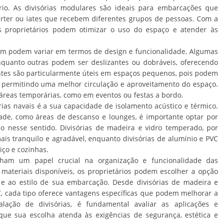
io. As divisórias modulares são ideais para embarcações que
arter ou iates que recebem diferentes grupos de pessoas. Com a
s proprietários podem otimizar o uso do espaço e atender às
bém podem variar em termos de design e funcionalidade. Algumas
enquanto outras podem ser deslizantes ou dobráveis, oferecendo
zantes são particularmente úteis em espaços pequenos, pois podem
, permitindo uma melhor circulação e aproveitamento do espaço.
ar áreas temporárias, como em eventos ou festas a bordo.
rias navais é a sua capacidade de isolamento acústico e térmico.
de, como áreas de descanso e lounges, é importante optar por
nesse sentido. Divisórias de madeira e vidro temperado, por
s tranquilo e agradável, enquanto divisórias de alumínio e PVC
ço e cozinhas.
ham um papel crucial na organização e funcionalidade das
ateriais disponíveis, os proprietários podem escolher a opção
e ao estilo de sua embarcação. Desde divisórias de madeira e
, cada tipo oferece vantagens específicas que podem melhorar a
alação de divisórias, é fundamental avaliar as aplicações e
 que sua escolha atenda às exigências de segurança, estética e