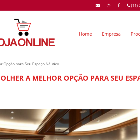
(11)
Home
Empresa
Pro
or Opção para Seu Espaço Náutico
SCOLHER A MELHOR OPÇÃO PARA SEU ES