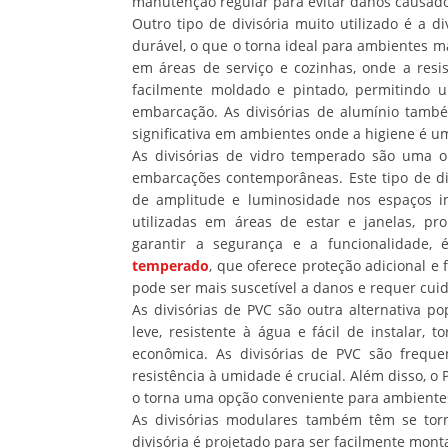
manutenção regular para evitar danos causado
Outro tipo de divisória muito utilizado é a di
durável, o que o torna ideal para ambientes m
em áreas de serviço e cozinhas, onde a resis
facilmente moldado e pintado, permitindo
embarcação. As divisórias de alumínio tamb
significativa em ambientes onde a higiene é u
As divisórias de vidro temperado são uma
embarcações contemporâneas. Este tipo de di
de amplitude e luminosidade nos espaços in
utilizadas em áreas de estar e janelas, pr
garantir a segurança e a funcionalidade,
temperado
, que oferece proteção adicional e 
pode ser mais suscetível a danos e requer cui
As divisórias de PVC são outra alternativa 
leve, resistente à água e fácil de instalar
econômica. As divisórias de PVC são freque
resistência à umidade é crucial. Além disso, o 
o torna uma opção conveniente para ambientes 
As divisórias modulares também têm se to
divisória é projetado para ser facilmente mon