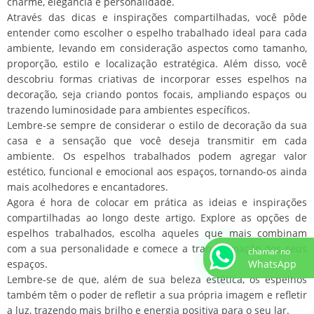
charme, elegância e personalidade.
Através das dicas e inspirações compartilhadas, você pôde
entender como escolher o espelho trabalhado ideal para cada
ambiente, levando em consideração aspectos como tamanho,
proporção, estilo e localização estratégica. Além disso, você
descobriu formas criativas de incorporar esses espelhos na
decoração, seja criando pontos focais, ampliando espaços ou
trazendo luminosidade para ambientes específicos.
Lembre-se sempre de considerar o estilo de decoração da sua
casa e a sensação que você deseja transmitir em cada
ambiente. Os espelhos trabalhados podem agregar valor
estético, funcional e emocional aos espaços, tornando-os ainda
mais acolhedores e encantadores.
Agora é hora de colocar em prática as ideias e inspirações
compartilhadas ao longo deste artigo. Explore as opções de
espelhos trabalhados, escolha aqueles que mais combinam
com a sua personalidade e comece a transformação dos seus
chamar no
espaços.
WhatsApp
Lembre-se de que, além de sua beleza estética, os espelhos
também têm o poder de refletir a sua própria imagem e refletir
a luz, trazendo mais brilho e energia positiva para o seu lar.