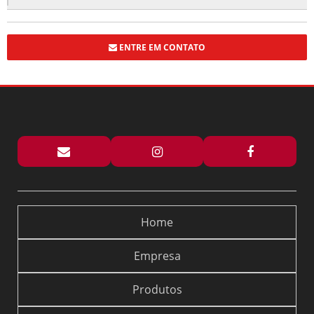
FUNCIONALIDADE PARA SEU BANHEIRO
BOX DE VIDRO ELEGANCE TRANSFORMA ESPAÇOS COM ESTILO E
FUNCIONALIDADE
ENTRE EM CONTATO
BOX DE VIDRO ELEGANCE TRANSFORMA SEU BANHEIRO COM ESTILO E
FUNCIONALIDADE
BOX ELEGANCE PREÇO: DESCUBRA OFERTAS IMPERDÍVEIS E DICAS DE
COMPRA
BOX FLEX PARA BANHEIRO PREÇO E DICAS DE COMPRA
BOX FLEX PARA BANHEIRO PREÇO: DESCUBRA AS MELHORES OPÇÕES E
OFERTAS
BOX PARA BANHEIRO ARTICULADO: 5 DICAS ESSENCIAIS
BOX PARA BANHEIRO ARTICULADO: COMO ESCOLHER O MODELO IDEAL
Home
PARA SEU ESPAÇO
BOX PARA BANHEIRO DE ABRIR É A ESCOLHA IDEAL PARA OTIMIZAR
Empresa
ESPAÇO E ESTILO NO SEU BANHEIRO
BOX PARA BANHEIRO DE ABRIR: COMO ESCOLHER O MODELO IDEAL PARA
Produtos
SEU ESPAÇO