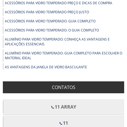
ACESSÓRIOS PARA VIDRO TEMPERADO PREÇO E DICAS DE COMPRA
ACESSÓRIOS PARA VIDRO TEMPERADO PREÇO JUSTO
ACESSÓRIOS PARA VIDRO TEMPERADO: GUIA COMPLETO
ACESSÓRIOS PARA VIDRO TEMPERADO: O GUIA COMPLETO
ALUMÍNIO PARA VIDRO TEMPERADO: CONHEÇA AS VANTAGENS E
APLICAÇÕES ESSENCIAIS
ALUMÍNIO PARA VIDRO TEMPERADO: GUIA COMPLETO PARA ESCOLHER O
MATERIAL IDEAL
AS VANTAGENS DA JANELA DE VIDRO BASCULANTE
AS VANTAGENS DO BOX PARA BANHEIRO DE PVC
BENEFÍCIOS DOS FORROS DE FIBRA MINERAL PARA CONFORTO E
CONTATOS
QUALIDADE ACÚSTICA EM AMBIENTES
BENEFÍCIOS E APLICAÇÕES DO ALUMÍNIO EM ESTRUTURAS COM VIDRO
TEMPERADO
11 ARRAY
BOX DE VIDRO COM ROLDANAS APARENTES TRANSFORMA SEU
BANHEIRO EM UM ESPAÇO MODERNO
11
BOX DE VIDRO COM ROLDANAS APARENTES: ELEGÂNCIA E