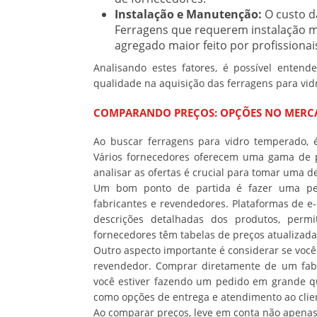
Instalação e Manutenção:
O custo d
Ferragens que requerem instalação ma
agregado maior feito por profissionais
Analisando estes fatores, é possível enten
qualidade na aquisição das ferragens para vi
COMPARANDO PREÇOS: OPÇÕES NO MER
Ao buscar ferragens para vidro temperado, 
Vários fornecedores oferecem uma gama de p
analisar as ofertas é crucial para tomar uma d
Um bom ponto de partida é fazer uma pes
fabricantes e revendedores. Plataformas de 
descrições detalhadas dos produtos, perm
fornecedores têm tabelas de preços atualizada
Outro aspecto importante é considerar se voc
revendedor. Comprar diretamente de um fabr
você estiver fazendo um pedido em grande qu
como opções de entrega e atendimento ao clie
Ao comparar preços, leve em conta não apenas 