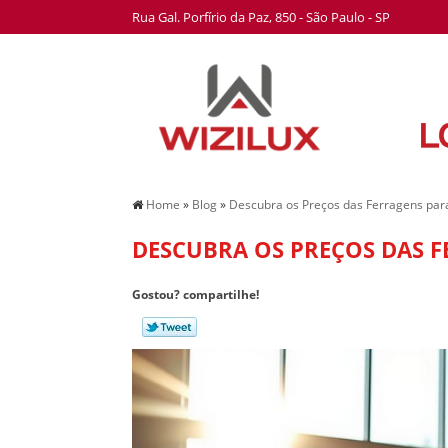
Rua Gal. Porfírio da Paz, 850 - São Paulo - SP
Home
»
Blog
»
Descubra os Preços das Ferragens pa
DESCUBRA OS PREÇOS DAS 
Gostou? compartilhe!