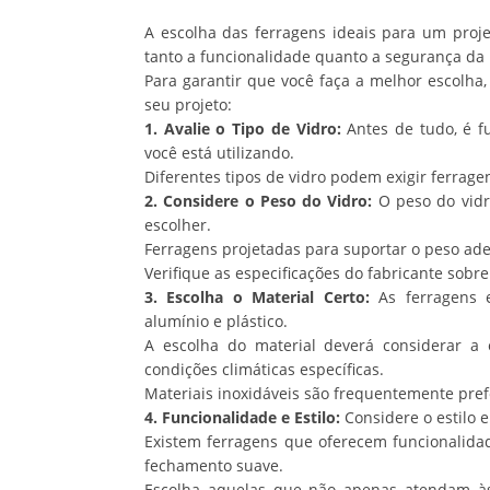
A escolha das ferragens ideais para um proj
tanto a funcionalidade quanto a segurança da 
Para garantir que você faça a melhor escolha,
seu projeto:
1. Avalie o Tipo de Vidro:
Antes de tudo, é f
você está utilizando.
Diferentes tipos de vidro podem exigir ferrage
2. Considere o Peso do Vidro:
O peso do vidr
escolher.
Ferragens projetadas para suportar o peso ade
Verifique as especificações do fabricante sobr
3. Escolha o Material Certo:
As ferragens e
alumínio e plástico.
A escolha do material deverá considerar a 
condições climáticas específicas.
Materiais inoxidáveis são frequentemente pref
4. Funcionalidade e Estilo:
Considere o estilo e
Existem ferragens que oferecem funcionalida
fechamento suave.
Escolha aquelas que não apenas atendam à