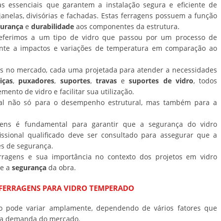
s essenciais que garantem a instalação segura e eficiente de
anelas, divisórias e fachadas. Estas ferragens possuem a função
gurança
e
durabilidade
aos componentes da estrutura.
eferimos a um tipo de vidro que passou por um processo de
tente a impactos e variações de temperatura em comparação ao
eis no mercado, cada uma projetada para atender a necessidades
iças
,
puxadores
,
suportes
,
travas
e
suportes de vidro
, todos
ento de vidro e facilitar sua utilização.
al não só para o desempenho estrutural, mas também para a
agens é fundamental para garantir que a segurança do vidro
sional qualificado deve ser consultado para assegurar que a
es de segurança.
ragens e sua importância no contexto dos projetos em vidro
e a
segurança
da obra.
 FERRAGENS PARA VIDRO TEMPERADO
o pode variar amplamente, dependendo de vários fatores que
o a demanda do mercado.