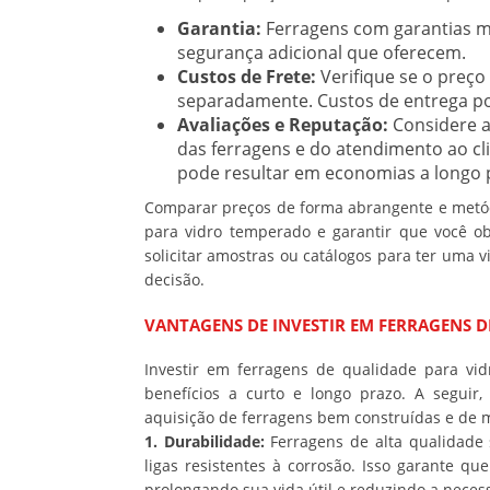
Garantia:
Ferragens com garantias ma
segurança adicional que oferecem.
Custos de Frete:
Verifique se o preço 
separadamente. Custos de entrega pod
Avaliações e Reputação:
Considere a
das ferragens e do atendimento ao cl
pode resultar em economias a longo 
Comparar preços de forma abrangente e metód
para vidro temperado e garantir que você ob
solicitar amostras ou catálogos para ter uma
decisão.
VANTAGENS DE INVESTIR EM FERRAGENS D
Investir em ferragens de qualidade para v
benefícios a curto e longo prazo. A seguir
aquisição de ferragens bem construídas e de
1. Durabilidade:
Ferragens de alta qualidade 
ligas resistentes à corrosão. Isso garante q
prolongando sua vida útil e reduzindo a neces