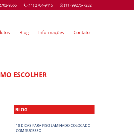
 2702-9565
(11) 2704-9415
(11) 99275-7232
dutos
Blog
Informações
Contato
OMO ESCOLHER
BLOG
10 DICAS PARA PISO LAMINADO COLOCADO
COM SUCESSO