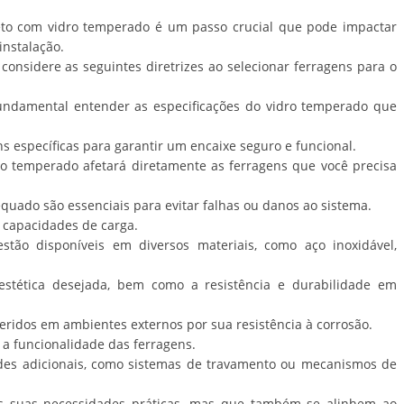
eto com vidro temperado é um passo crucial que pode impactar
instalação.
 considere as seguintes diretrizes ao selecionar ferragens para o
undamental entender as especificações do vidro temperado que
ns específicas para garantir um encaixe seguro e funcional.
o temperado afetará diretamente as ferragens que você precisa
quado são essenciais para evitar falhas ou danos ao sistema.
e capacidades de carga.
stão disponíveis em diversos materiais, como aço inoxidável,
estética desejada, bem como a resistência e durabilidade em
eridos em ambientes externos por sua resistência à corrosão.
 a funcionalidade das ferragens.
des adicionais, como sistemas de travamento ou mecanismos de
s suas necessidades práticas, mas que também se alinhem ao