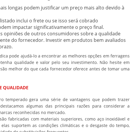
is longas podem justificar um preço mais alto devido à
listado inclui o frete ou se isso será cobrado
em impactar significativamente o preço final.
s opiniões de outros consumidores sobre a qualidade
iente do fornecedor. Investir em produtos bem avaliados
prazo.
ica pode ajudá-lo a encontrar as melhores opções em ferragens
tenha qualidade e valor pelo seu investimento. Não hesite em
 visão melhor do que cada fornecedor oferece antes de tomar uma
E QUALIDADE
idro temperado gera uma série de vantagens que podem trazer
, destacamos algumas das principais razões para considerar a
 marcas reconhecidas no mercado.
são fabricadas com materiais superiores, como aço inoxidável e
ue elas suportem as condições climáticas e o desgaste do tempo,
sidade de substituições frequentes.