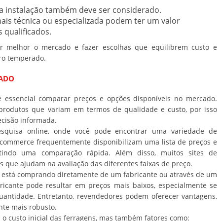
a instalação também deve ser considerado.
is técnica ou especializada podem ter um valor
 qualificados.
der melhor o mercado e fazer escolhas que equilibrem custo e
dro temperado.
CADO
é essencial comparar preços e opções disponíveis no mercado.
rodutos que variam em termos de qualidade e custo, por isso
ecisão informada.
quisa online, onde você pode encontrar uma variedade de
e-commerce frequentemente disponibilizam uma lista de preços e
itindo uma comparação rápida. Além disso, muitos sites de
s que ajudam na avaliação das diferentes faixas de preço.
ê está comprando diretamente de um fabricante ou através de um
icante pode resultar em preços mais baixos, especialmente se
antidade. Entretanto, revendedores podem oferecer vantagens,
nte mais robusto.
o custo inicial das ferragens, mas também fatores como: