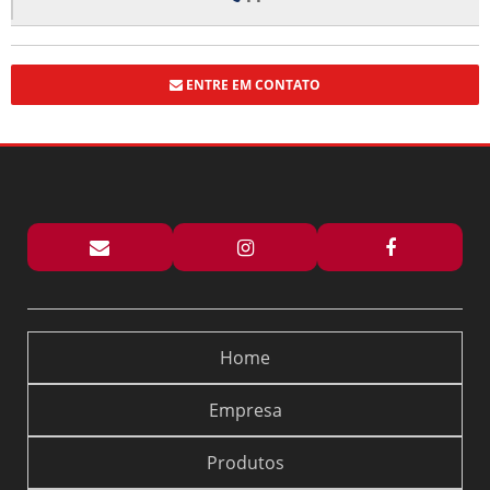
BOX DE VIDRO COM ROLDANAS APARENTES: ELEGÂNCIA E
FUNCIONALIDADE PARA SEU BANHEIRO
BOX DE VIDRO ELEGANCE TRANSFORMA ESPAÇOS COM ESTILO E
FUNCIONALIDADE
ENTRE EM CONTATO
BOX DE VIDRO ELEGANCE TRANSFORMA SEU BANHEIRO COM ESTILO E
FUNCIONALIDADE
BOX ELEGANCE PREÇO: DESCUBRA OFERTAS IMPERDÍVEIS E DICAS DE
COMPRA
BOX FLEX PARA BANHEIRO PREÇO E DICAS DE COMPRA
BOX FLEX PARA BANHEIRO PREÇO: DESCUBRA AS MELHORES OPÇÕES E
OFERTAS
BOX PARA BANHEIRO ARTICULADO: 5 DICAS ESSENCIAIS
BOX PARA BANHEIRO ARTICULADO: COMO ESCOLHER O MODELO IDEAL
Home
PARA SEU ESPAÇO
BOX PARA BANHEIRO DE ABRIR É A ESCOLHA IDEAL PARA OTIMIZAR
Empresa
ESPAÇO E ESTILO NO SEU BANHEIRO
BOX PARA BANHEIRO DE ABRIR: COMO ESCOLHER O MODELO IDEAL PARA
Produtos
SEU ESPAÇO