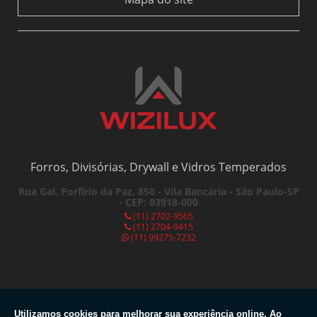
BOX PARA BANHEIRO DE PVC: A SOLUÇÃO IDEAL PARA MODERNIZAR SEU
ESPAÇO
BOX PARA BANHEIRO DE PVC: VANTAGENS IMPERDÍVEIS
BOX PARA BANHEIRO PREÇO ACESSÍVEL
BOX PARA BANHEIRO PREÇO: DESCUBRA COMO ESCOLHER O MELHOR
CUSTO-BENEFÍCIO
BOX PARA BANHEIRO SANFONADO É A SOLUÇÃO IDEAL PARA OTIMIZAR
ESPAÇOS PEQUENOS E GARANTIR ESTILO E FUNCIONALIDADE.
Forros, Divisórias, Drywall e Vidros Temperados
BOX PARA BANHEIRO SANFONADO: A SOLUÇÃO PERFEITA PARA ESPAÇOS
PEQUENOS
Rua Gal. Porfírio da Paz, 850 - Vila Bancária - São Paulo-SP
- CEP: 03918-000
BOX PARA BANHEIRO SANFONADO: PRATICIDADE E ELEGÂNCIA NO SEU
BANHEIRO
(11) 2702-9565
(11) 2704-9415
(11) 99275-7232
COMO COMPRAR PERSIANA ROLO COM QUALIDADE
COMO COMPRAR PERSIANA ROLO IDEAL PARA SUA CASA
COMO ESCOLHER A DIVISÓRIA NAVAL COM O MELHOR PREÇO DO
MERCADO
Copyright © Wizilux. (Lei 9610 de 19/02/1998)
Utilizamos cookies para melhorar sua experiência online. Ao