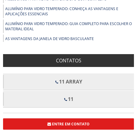
ALUMÍNIO PARA VIDRO TEMPERADO: CONHEÇA AS VANTAGENS E
APLICAÇÕES ESSENCIAIS
ALUMÍNIO PARA VIDRO TEMPERADO: GUIA COMPLETO PARA ESCOLHER O
MATERIAL IDEAL
AS VANTAGENS DA JANELA DE VIDRO BASCULANTE
AS VANTAGENS DO BOX PARA BANHEIRO DE PVC
BENEFÍCIOS DOS FORROS DE FIBRA MINERAL PARA CONFORTO E
CONTATOS
QUALIDADE ACÚSTICA EM AMBIENTES
BENEFÍCIOS E APLICAÇÕES DO ALUMÍNIO EM ESTRUTURAS COM VIDRO
TEMPERADO
11 ARRAY
BOX DE VIDRO COM ROLDANAS APARENTES TRANSFORMA SEU
BANHEIRO EM UM ESPAÇO MODERNO
11
BOX DE VIDRO COM ROLDANAS APARENTES: ELEGÂNCIA E
FUNCIONALIDADE PARA SEU BANHEIRO
BOX DE VIDRO ELEGANCE TRANSFORMA ESPAÇOS COM ESTILO E
FUNCIONALIDADE
ENTRE EM CONTATO
BOX DE VIDRO ELEGANCE TRANSFORMA SEU BANHEIRO COM ESTILO E