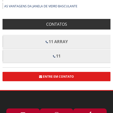
AS VANTAGENS DA JANELA DE VIDRO BASCULANTE
AS VANTAGENS DO BOX PARA BANHEIRO DE PVC
BENEFÍCIOS DOS FORROS DE FIBRA MINERAL PARA CONFORTO E
CONTATOS
QUALIDADE ACÚSTICA EM AMBIENTES
BENEFÍCIOS E APLICAÇÕES DO ALUMÍNIO EM ESTRUTURAS COM VIDRO
TEMPERADO
11 ARRAY
BOX DE VIDRO COM ROLDANAS APARENTES TRANSFORMA SEU
BANHEIRO EM UM ESPAÇO MODERNO
11
BOX DE VIDRO COM ROLDANAS APARENTES: ELEGÂNCIA E
FUNCIONALIDADE PARA SEU BANHEIRO
BOX DE VIDRO ELEGANCE TRANSFORMA ESPAÇOS COM ESTILO E
FUNCIONALIDADE
ENTRE EM CONTATO
BOX DE VIDRO ELEGANCE TRANSFORMA SEU BANHEIRO COM ESTILO E
FUNCIONALIDADE
BOX ELEGANCE PREÇO: DESCUBRA OFERTAS IMPERDÍVEIS E DICAS DE
COMPRA
BOX FLEX PARA BANHEIRO PREÇO E DICAS DE COMPRA