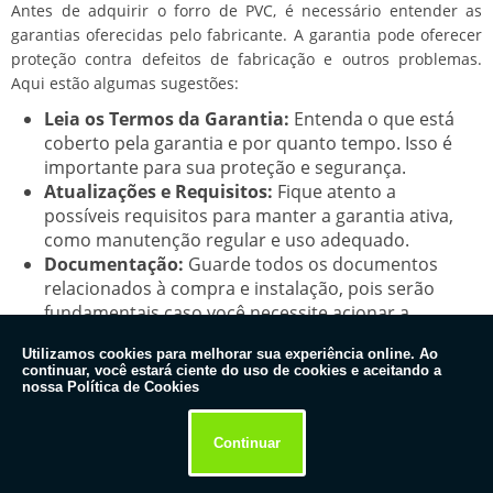
Antes de adquirir o forro de PVC, é necessário entender as
garantias oferecidas pelo fabricante. A garantia pode oferecer
proteção contra defeitos de fabricação e outros problemas.
Aqui estão algumas sugestões:
Leia os Termos da Garantia:
Entenda o que está
coberto pela garantia e por quanto tempo. Isso é
importante para sua proteção e segurança.
Atualizações e Requisitos:
Fique atento a
possíveis requisitos para manter a garantia ativa,
como manutenção regular e uso adequado.
Documentação:
Guarde todos os documentos
relacionados à compra e instalação, pois serão
fundamentais caso você necessite acionar a
garantia.
Utilizamos cookies para melhorar sua experiência online. Ao
continuar, você estará ciente do uso de cookies e aceitando a
10. MANTENHA-SE ATUALIZADO SOBRE NOVIDADES
nossa Política de Cookies
O mercado de construção e decoração está em constante
evolução, e novas opções de produtos e técnicas de
Continuar
manutenção estão regularmente disponíveis. Aqui estão
algumas dicas para se manter informado: