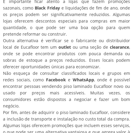
É importante ficar atento a lojas que fazem promoções
sazonais, como
Black Friday
e liquidações de fim de ano, onde
os preços podem ser significativamente reduzidos. Algumas
lojas oferecem descontos especiais para compras em maior
quantidade, o que pode ser uma boa opção para quem
pretende reformar ou construir.
Outra alternativa é verificar se o fabricante ou distribuidor
local de Eucafloor tem um
outlet
ou uma seção de
clearance
,
onde se pode encontrar produtos com pouca demanda ou
sobras de estoque a preços reduzidos. Esses locais podem
oferecer oportunidades únicas para economizar.
Não esqueça de consultar classificados locais e grupos em
redes sociais, como
Facebook
e
WhatsApp
, onde é possível
encontrar pessoas vendendo piso laminado Eucafloor novo ou
usado por preços mais acessíveis. Muitas vezes, os
consumidores estão dispostos a negociar e fazer um bom
negócio.
Por fim, antes de adquirir o piso laminado Eucafloor, considere
a inclusão de transporte e instalação no custo total da compra.
Algumas lojas oferecem promoções que incluem esses serviços,
o que pode ser uma alternativa vantajosa e que agrega valor à