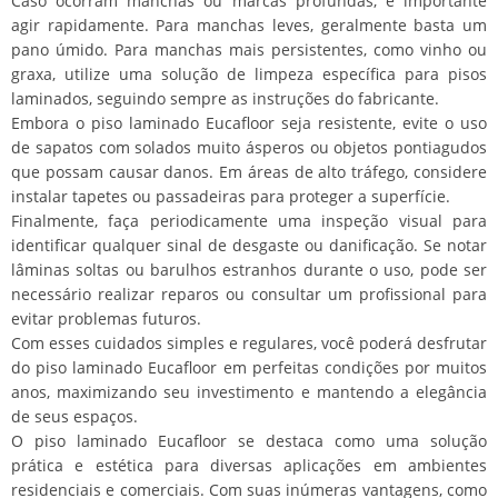
Caso ocorram manchas ou marcas profundas, é importante
agir rapidamente. Para manchas leves, geralmente basta um
pano úmido. Para manchas mais persistentes, como vinho ou
graxa, utilize uma solução de limpeza específica para pisos
laminados, seguindo sempre as instruções do fabricante.
Embora o piso laminado Eucafloor seja resistente, evite o uso
de sapatos com solados muito ásperos ou objetos pontiagudos
que possam causar danos. Em áreas de alto tráfego, considere
instalar tapetes ou passadeiras para proteger a superfície.
Finalmente, faça periodicamente uma inspeção visual para
identificar qualquer sinal de desgaste ou danificação. Se notar
lâminas soltas ou barulhos estranhos durante o uso, pode ser
necessário realizar reparos ou consultar um profissional para
evitar problemas futuros.
Com esses cuidados simples e regulares, você poderá desfrutar
do piso laminado Eucafloor em perfeitas condições por muitos
anos, maximizando seu investimento e mantendo a elegância
de seus espaços.
O piso laminado Eucafloor se destaca como uma solução
prática e estética para diversas aplicações em ambientes
residenciais e comerciais. Com suas inúmeras vantagens, como