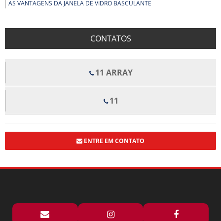
AS VANTAGENS DA JANELA DE VIDRO BASCULANTE
AS VANTAGENS DO BOX PARA BANHEIRO DE PVC
BENEFÍCIOS DOS FORROS DE FIBRA MINERAL PARA CONFORTO E
CONTATOS
QUALIDADE ACÚSTICA EM AMBIENTES
BENEFÍCIOS E APLICAÇÕES DO ALUMÍNIO EM ESTRUTURAS COM VIDRO
TEMPERADO
11 ARRAY
BOX DE VIDRO COM ROLDANAS APARENTES TRANSFORMA SEU
BANHEIRO EM UM ESPAÇO MODERNO
11
BOX DE VIDRO COM ROLDANAS APARENTES: ELEGÂNCIA E
FUNCIONALIDADE PARA SEU BANHEIRO
BOX DE VIDRO ELEGANCE TRANSFORMA ESPAÇOS COM ESTILO E
FUNCIONALIDADE
ENTRE EM CONTATO
BOX DE VIDRO ELEGANCE TRANSFORMA SEU BANHEIRO COM ESTILO E
FUNCIONALIDADE
BOX ELEGANCE PREÇO: DESCUBRA OFERTAS IMPERDÍVEIS E DICAS DE
COMPRA
BOX FLEX PARA BANHEIRO PREÇO E DICAS DE COMPRA
BOX FLEX PARA BANHEIRO PREÇO: DESCUBRA AS MELHORES OPÇÕES E