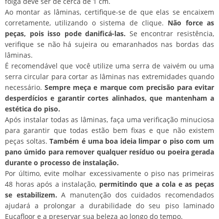
folga deve ser de cerca de 1 cm.
Ao montar as lâminas, certifique-se de que elas se encaixem
corretamente, utilizando o sistema de clique.
Não force as
peças, pois isso pode danificá-las.
Se encontrar resistência,
verifique se não há sujeira ou emaranhados nas bordas das
lâminas.
É recomendável que você utilize uma serra de vaivém ou uma
serra circular para cortar as lâminas nas extremidades quando
necessário.
Sempre meça e marque com precisão para evitar
desperdícios e garantir cortes alinhados, que mantenham a
estética do piso.
Após instalar todas as lâminas, faça uma verificação minuciosa
para garantir que todas estão bem fixas e que não existem
peças soltas.
Também é uma boa ideia limpar o piso com um
pano úmido para remover qualquer resíduo ou poeira gerada
durante o processo de instalação.
Por último, evite molhar excessivamente o piso nas primeiras
48 horas após a instalação,
permitindo que a cola e as peças
se estabilizem.
A manutenção dos cuidados recomendados
ajudará a prolongar a durabilidade do seu piso laminado
Eucafloor e a preservar sua beleza ao longo do tempo.